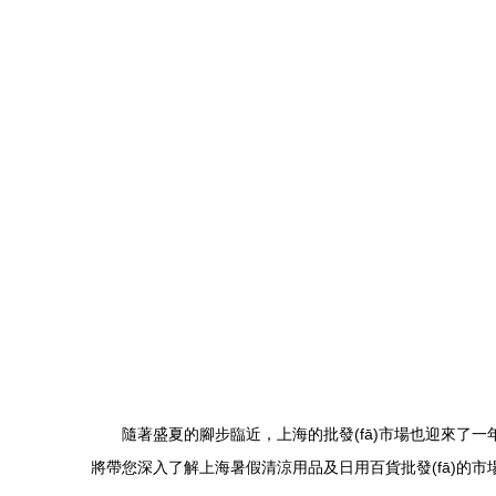
隨著盛夏的腳步臨近，上海的批發(fā)市場也迎來了一年中
將帶您深入了解上海暑假清涼用品及日用百貨批發(fā)的