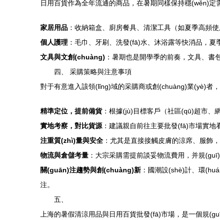
日用百貨作為全年流通的商品，在暑期同樣保持穩(wěn)
家居用品
：收納箱盒、廚房餐具、清潔工具（如夏季高頻使
個人護理
：毛巾、牙刷、洗發(fā)水、沐浴露等快消品，夏
文具與文創(chuàng)
：暑期也是開學季的前奏，文具、書包、創(
四、 采購策略與注意事項
對于有意進入該領(lǐng)域的采購商或創(chuàng)業(yè
精準定位，提前備貨
：根據(jù)目標客戶（社區(qū)超市、
實地考察，對比貨源
：建議親自前往主要批發(fā)市場實地看
注重質(zhì)量與安全
：尤其是直接接觸皮膚的涼席、服飾，以及兒
物流與倉儲考量
：大宗采購需提前談妥物流費用，并規(gu
關(guān)注趨勢與創(chuàng)新
：國潮設(shè)計、環(h
注。
五、
上海的暑假清涼用品與日用百貨批發(fā)市場，是一個規(guī