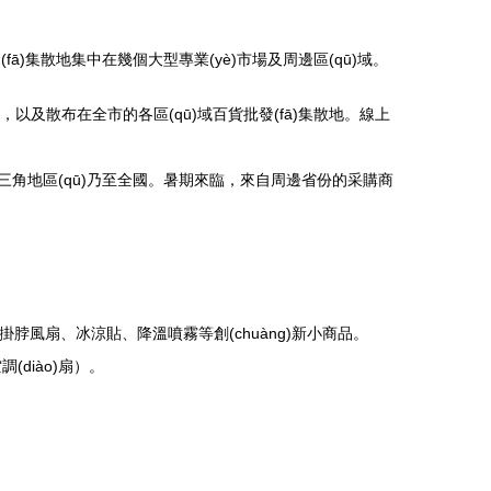
fā)集散地集中在幾個大型專業(yè)市場及周邊區(qū)域。
仍在），以及散布在全市的各區(qū)域百貨批發(fā)集散地。線上
整個長三角地區(qū)乃至全國。暑期來臨，來自周邊省份的采購商
脖風扇、冰涼貼、降溫噴霧等創(chuàng)新小商品。
diào)扇）。