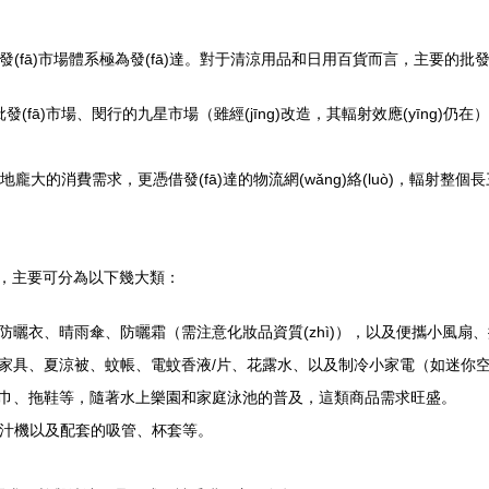
批發(fā)市場體系極為發(fā)達。對于清涼用品和日用百貨而言，主要的批發(
心批發(fā)市場、閔行的九星市場（雖經(jīng)改造，其輻射效應(yīng)
本地龐大的消費需求，更憑借發(fā)達的物流網(wǎng)絡(luò)，輻射
”二字，主要可分為以下幾大類：
衣、晴雨傘、防曬霜（需注意化妝品資質(zhì)），以及便攜小風扇、掛
具、夏涼被、蚊帳、電蚊香液/片、花露水、以及制冷小家電（如迷你空調(
巾、拖鞋等，隨著水上樂園和家庭泳池的普及，這類商品需求旺盛。
攜榨汁機以及配套的吸管、杯套等。