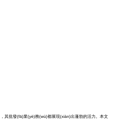
(fā)業(yè)務(wù)都展現(xiàn)出蓬勃的活力。本文