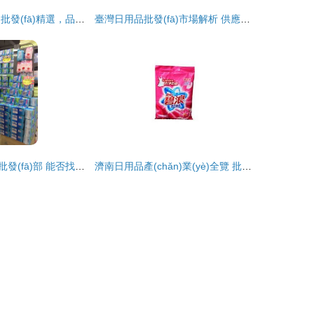
團購熱銷 日用品批發(fā)精選，品質(zhì)與實惠的雙贏之選
臺灣日用品批發(fā)市場解析 供應(yīng)商選擇與價格趨勢
探索東莞日用品批發(fā)部 能否找到媖妮詩品牌衛(wèi)生巾？
濟南日用品產(chǎn)業(yè)全覽 批發(fā)市場、供應(yīng)網(wǎng)絡(luò)與廠家資源解析