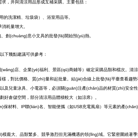
定需求，并與清涼用品形成互補采購。主要包括：
用的洗潔精、垃圾袋）、浴室用品等。
季消耗量增大。
chuàng)意小文具的批發(fā)開始預(yù)熱。
)者，以下幾點建議可供參考：
網(wǎng)店、企業(yè)福利、景區(qū)商鋪等）確定采購品類和檔次。清
樣，對比價格、質(zhì)量和起批量。結(jié)合線上批發(fā)平臺查看趨勢
童泳具、小電器等，必須關(guān)注產(chǎn)品的材質(zhì)安全性
ī)劃好倉儲空間，部分清涼用品體積較大（如涼席）。
uán)保材料、IP聯(lián)名、智能便攜（如USB充電風扇）等元素的產(chǎ
)模龐大、品類繁多、競爭激烈但充滿機遇的領(lǐng)域。它緊密圍繞著季節