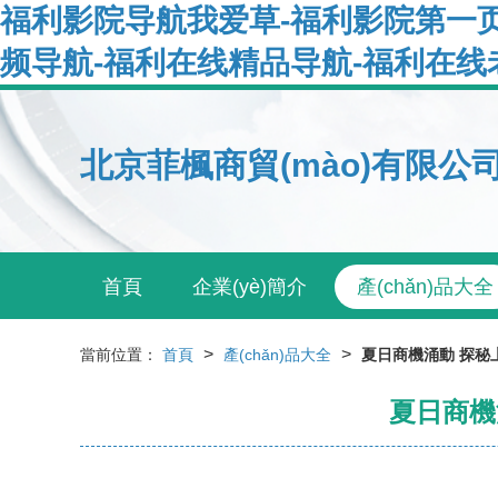
福利影院导航我爱草-福利影院第一页
频导航-福利在线精品导航-福利在线
北京菲楓商貿(mào)有限公
首頁
企業(yè)簡介
產(chǎn)品大全
>
>
當前位置：
首頁
產(chǎn)品大全
夏日商機涌動 探秘
夏日商機