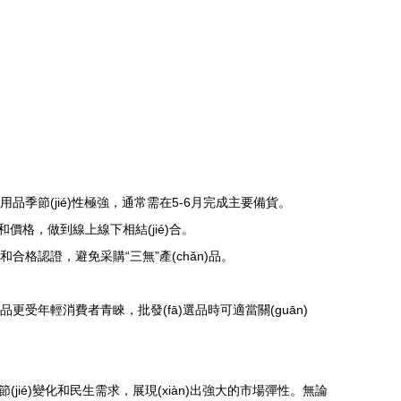
涼用品季節(jié)性極強，通常需在5-6月完成主要備貨。
和價格，做到線上線下相結(jié)合。
和合格認證，避免采購“三無”產(chǎn)品。
n)品更受年輕消費者青睞，批發(fā)選品時可適當關(guān)
(jié)變化和民生需求，展現(xiàn)出強大的市場彈性。無論