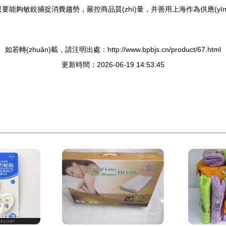
者，只要能夠敏銳捕捉消費趨勢，嚴控商品質(zhì)量，并善用上海作為供應(yīn
如若轉(zhuǎn)載，請注明出處：http://www.bpbjs.cn/product/67.html
更新時間：2026-06-19 14:53:45