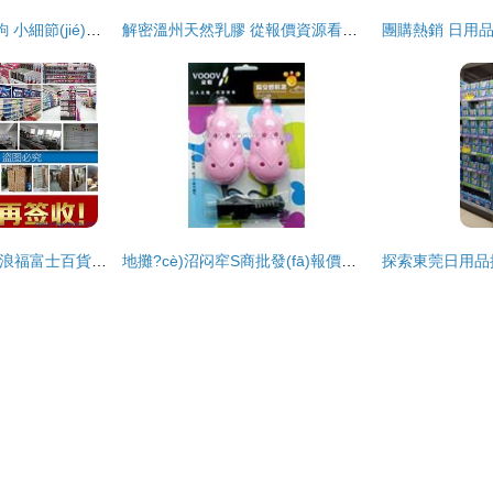
承重1.5kg的心形粘鉤 小細節(jié)撬動日用品批發(fā)大市場
解密溫州天然乳膠 從報價資源看日用品批發(fā)潛力——聯(lián)合產(chǎn)品頻道與廠商批發(fā)的商業(yè)洞察
深圳市寶安區(qū)大浪福富士百貨商店 批發(fā)正品怡麗新素肌感棉柔絲薄日用240mm日用品圖片欣賞
地攤?cè)沼闷窂S商批發(fā)報價指南 2018年貨源與市場趨勢