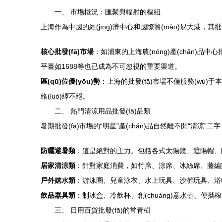
一、 市場概況：匯聚與輻射的樞紐
上海作為中國的經(jīng)濟中心和國際貿(mào)易大港，其
核心批發(fā)市場
：如浦東的上海農(nóng)產(chǎn)品中
平臺如1688等也已成為不可忽視的重要渠道。
區(qū)位優(yōu)勢
：上海的批發(fā)市場不僅服務(wù)于
絡(luò)繹不絕。
二、 熱門清涼用品批發(fā)品類
暑期批發(fā)市場的“明星”產(chǎn)品自然離不開“清涼
防曬避暑類
：這是絕對的主力。包括各式太陽鏡、遮陽帽、防曬
居家清涼類
：針對家庭消費，如竹席、涼席、冰絲席、藤編家
戶外嬉水類
：游泳圈、兒童泳衣、水上玩具、沙灘玩具、浴
飲品器具類
：制冰盒、冷飲杯、創(chuàng)意水壺、便
三、 日用百貨批發(fā)的常青樹