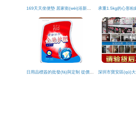
169天天坐便墊 居家衛(wèi)浴新寵，9.9元起批發(fā)的日用品商機
日用品標簽的批發(fā)與定制 從價格、生產(chǎn)到采購全解析