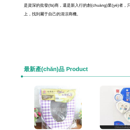
是資深的批發(fā)商，還是新入行的創(chuàng)業(yè)
上，找到屬于自己的清涼商機。
最新產(chǎn)品
Product