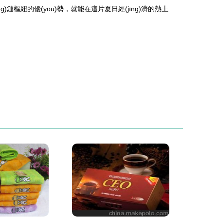
g)鏈樞紐的優(yōu)勢，就能在這片夏日經(jīng)濟的熱土