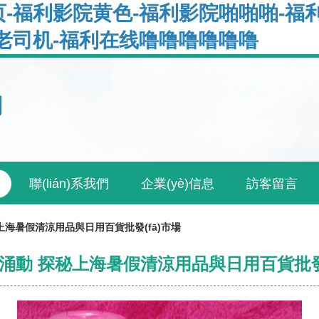
-福利影院黄色-福利影院啪啪啪-福
老司机-福利在线噜噜噜噜噜噜
司
聯(lián)系我們
企業(yè)信息
訪客留言
上海暑假清涼用品與日用百貨批發(fā)市場
涌動 探秘上海暑假清涼用品與日用百貨批發(